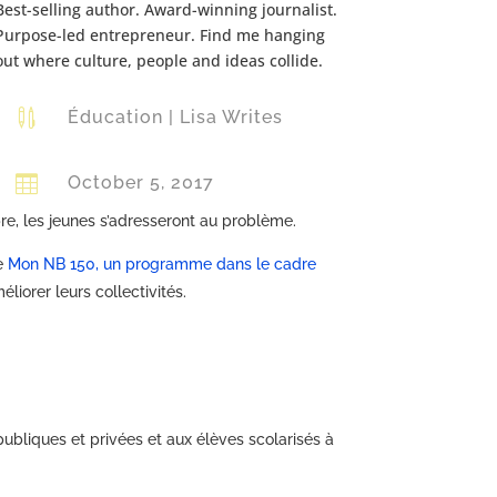
Best-selling author. Award-winning journalist.
Purpose-led entrepreneur. Find me hanging
out where culture, people and ideas collide.

Éducation
|
Lisa Writes

October 5, 2017
e, les jeunes s’adresseront au problème.
de
Mon NB 150, un programme dans le cadre
iorer leurs collectivités.
ubliques et privées et aux élèves scolarisés à