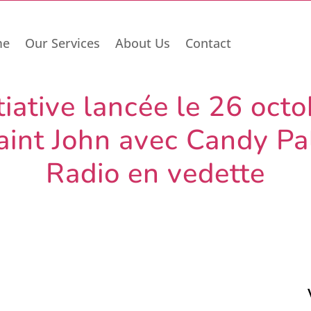
me
Our Services
About Us
Contact
tiative lancée le 26 octo
int John avec Candy Pa
Radio en vedette