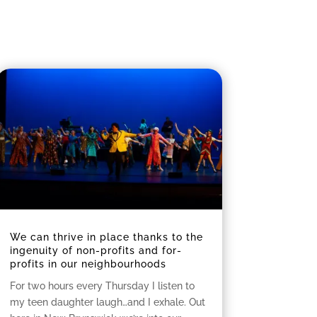
We can thrive in place thanks to the
ingenuity of non-profits and for-
profits in our neighbourhoods
For two hours every Thursday I listen to
my teen daughter laugh…and I exhale. Out