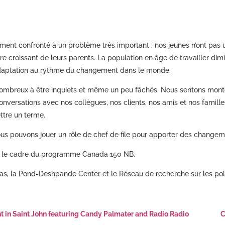
ent confronté à un problème très important : nos jeunes n’ont pas 
 croissant de leurs parents. La population en âge de travailler dim
’adaptation au rythme du changement dans le monde.
reux à être inquiets et même un peu fâchés. Nous sentons monter l
onversations avec nos collègues, nos clients, nos amis et nos famill
ettre un terme.
ous pouvons jouer un rôle de chef de file pour apporter des changem
dans le cadre du programme Canada 150 NB.
eas, la Pond-Deshpande Center et le Réseau de recherche sur les po
t in Saint John featuring Candy Palmater and Radio Radio
C